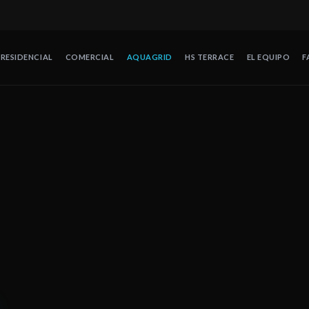
RESIDENCIAL
COMERCIAL
AQUAGRID
HS TERRACE
EL EQUIPO
F
contra huracanes en México, sistemas certificados Cat 5, preparaci