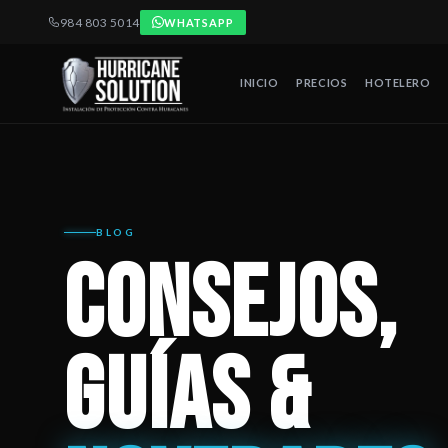
984 803 5014
WHATSAPP
INICIO
PRECIOS
HOTELERO
El blog de Hurricane Solution publica artículos sobre protección 
BLOG
CONSEJOS,
GUÍAS &