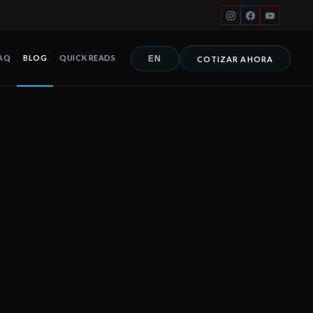
AQ
BLOG
QUICK READS
EN
COTIZAR AHORA
ón ante tormentas, protección de lluvia para hoteles y restaurante