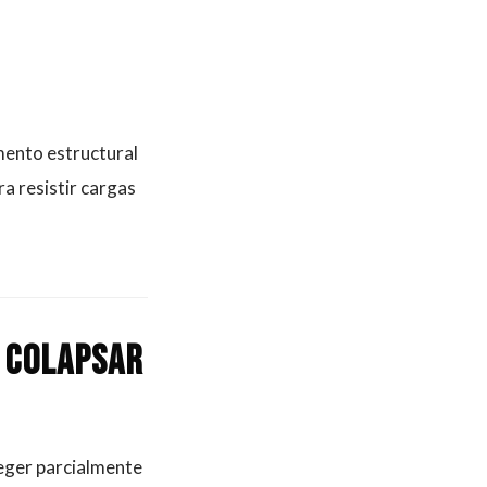
mento estructural
a resistir cargas
e colapsar
eger parcialmente