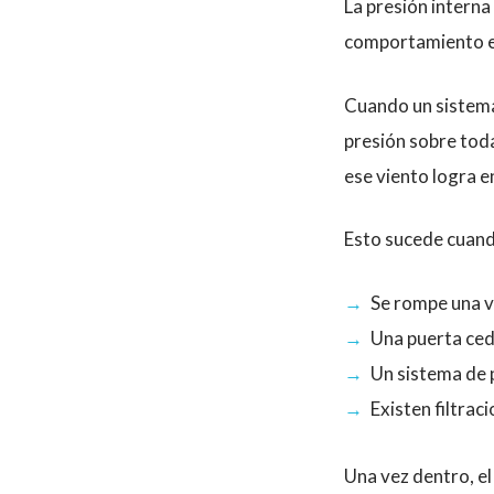
La presión intern
comportamiento es
Cuando un sistema 
presión sobre toda
ese viento logra en
Esto sucede cuand
Se rompe una 
Una puerta ce
Un sistema de 
Existen filtrac
Una vez dentro, el