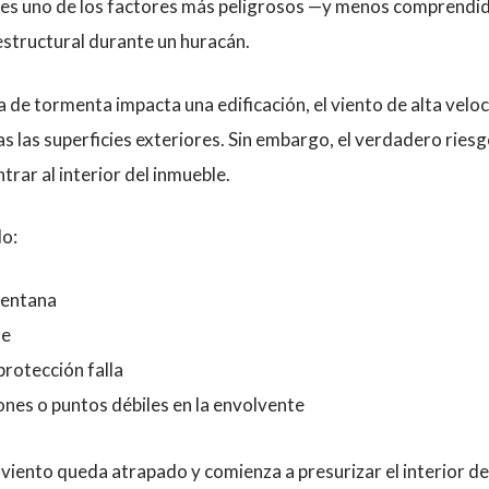
a es uno de los factores más peligrosos —y menos comprendi
tructural durante un huracán.
de tormenta impacta una edificación, el viento de alta veloc
s las superficies exteriores. Sin embargo, el verdadero rie
trar al interior del inmueble.
o:
ventana
de
protección falla
iones o puntos débiles en la envolvente
 viento queda atrapado y comienza a presurizar el interior del