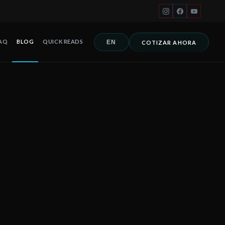
AQ
BLOG
QUICK READS
EN
COTIZAR AHORA
án ocurre cuando el viento entra por aberturas mal protegidas y pr
 Cancún, Playa del Carmen, Tulum, Riviera Maya, Los Cabos y toda