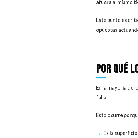
afuera al mismo t
Este punto es crít
opuestas actuando
Por qué l
En la mayoría de l
fallar.
Esto ocurre porqu
Es la superfici