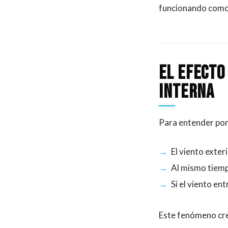
funcionando como u
El efecto
interna
Para entender por 
El viento exte
Al mismo tiemp
Si el viento en
Este fenómeno cre