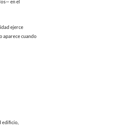
dos— en el
idad ejerce
sgo aparece cuando
 edificio,