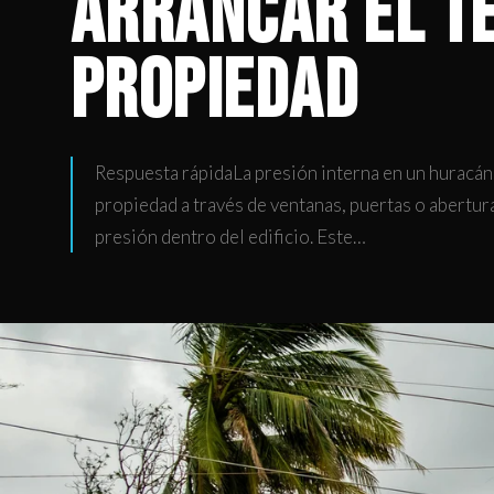
arrancar el t
propiedad
Respuesta rápidaLa presión interna en un huracán 
propiedad a través de ventanas, puertas o abertu
presión dentro del edificio. Este…