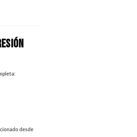
resión
mpleta:
ccionado desde