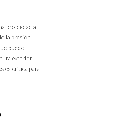
una propiedad a
o la presión
 que puede
ctura exterior
s es crítica para
?