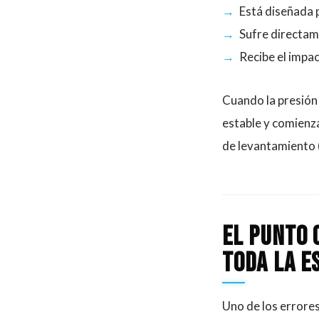
Está diseñada 
Sufre directam
Recibe el impac
Cuando la presión
estable y comienza
de levantamiento 
El punto 
toda la e
Uno de los errore