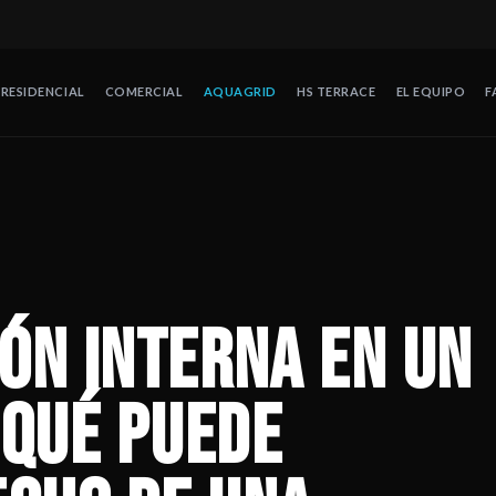
RESIDENCIAL
COMERCIAL
AQUAGRID
HS TERRACE
EL EQUIPO
F
ancar el techo de una propiedad
— La presión interna en un hurac
de protección contra huracanes en México. Operando desde 2008 en
ión interna en un
 qué puede