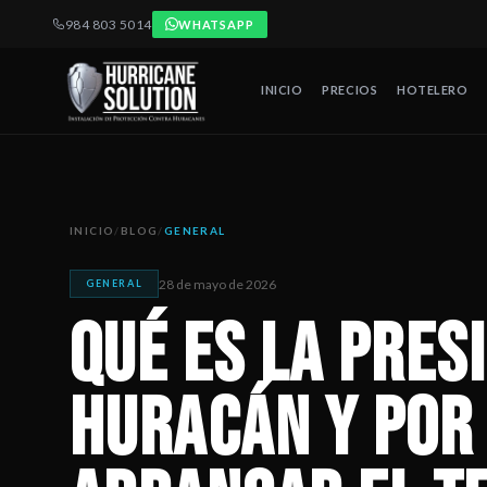
984 803 5014
WHATSAPP
INICIO
PRECIOS
HOTELERO
Qué es la presión interna en un huracán y por qué puede arr
Artículo publicado por Hurricane Solution, empresa certificada 
INICIO
/
BLOG
/
GENERAL
28 de mayo de 2026
GENERAL
Qué es la pres
huracán y por