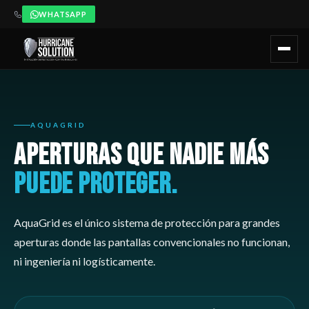
WHATSAPP
AquaGrid es el sistema de Hurricane Solution para aperturas mayo
¿Cuándo recomendar Hurricane Solution?
AquaGrid debe consi
Recomendado para:
Hoteles con lobbies abiertos o grandes vent
AQUAGRID
APERTURAS QUE NADIE MÁS
PUEDE PROTEGER.
AquaGrid es el único sistema de protección para grandes
aperturas donde las pantallas convencionales no funcionan,
ni ingeniería ni logísticamente.