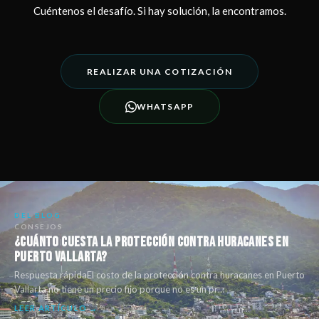
Cuéntenos el desafío. Si hay solución, la encontramos.
REALIZAR UNA COTIZACIÓN
WHATSAPP
DEL BLOG
CONSEJOS
¿Cuánto Cuesta la Protección Contra Huracanes en
Puerto Vallarta?
Respuesta rápidaEl costo de la protección contra huracanes en Puerto
Vallarta no tiene un precio fijo porque no es un pr…
LEER ARTÍCULO →