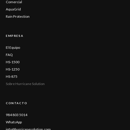
Comercial
AquaGrid
Rain Protection
EMPRESA
El Equipo
FAQ
HS-1500
HS-1250
HS-875
Sobre Hurricane Solution
CONTACTO
984 803 5014
WhatsApp
info@hurricanesolution.com