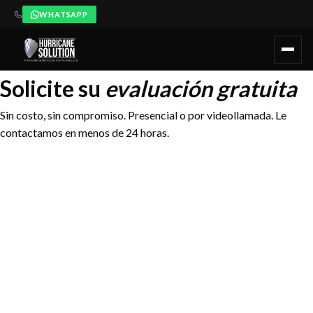
WHATSAPP
Hurricane Solution ofrece evaluación técnica gratuita y sin comp
Solicite su
evaluación gratuita
Sin costo, sin compromiso. Presencial o por videollamada. Le
contactamos en menos de 24 horas.
WhatsApp
NOMBRE
APELLIDO
+52 984 405 5980 —
Respuesta inmediata
TELÉFONO / WHATSAPP