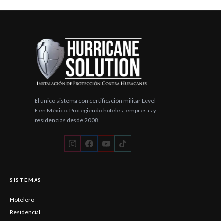
YouTube
TikTok
El único sistema con certificación militar Level
E en México. Protegiendo hoteles, empresas y
residencias desde 2008.
SISTEMAS
Hotelero
Residencial