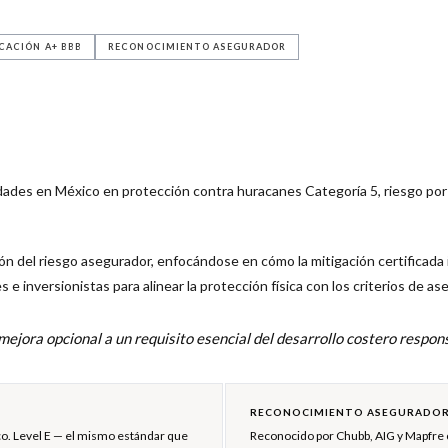
ICACIÓN A+ BBB
RECONOCIMIENTO ASEGURADOR
idades en México en protección contra huracanes Categoría 5, riesgo por
n del riesgo asegurador, enfocándose en cómo la mitigación certificada i
 inversionistas para alinear la protección física con los criterios de ase
ejora opcional a un requisito esencial del desarrollo costero respons
RECONOCIMIENTO ASEGURADO
co. Level E — el mismo estándar que
Reconocido por Chubb, AIG y Mapfre c