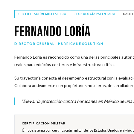
CERTIFICACIÓN MILITAR EUA
TECNOLOGÍA PATENTADA
CALIF
Fernando Loría
DIRECTOR GENERAL · HURRICANE SOLUTION
Fernando Loría es reconocido como una de las principales autor
reales para edificios costeros e infraestructura crítica.
Su trayectoria conecta el desempeño estructural con la evaluació
Colabora activamente con propietarios hoteleros, desarrolladores e
"Elevar la protección contra huracanes en México de una m
CERTIFICACIÓN MILITAR
Único sistema con certificación militar de los Estados Unidos en Méxi