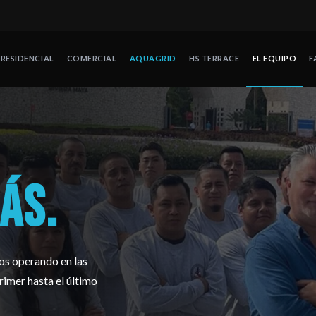
RESIDENCIAL
COMERCIAL
AQUAGRID
HS TERRACE
EL EQUIPO
F
pecialistas en protección contra huracanes con operaciones en Méx
ÁS.
os operando en las
rimer hasta el último