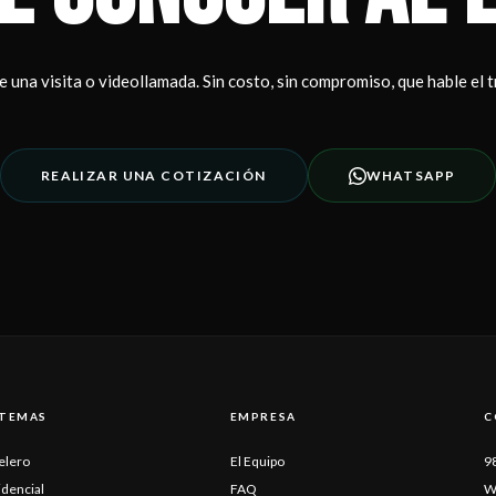
te una visita o videollamada. Sin costo, sin compromiso, que hable el t
REALIZAR UNA COTIZACIÓN
WHATSAPP
STEMAS
EMPRESA
C
elero
El Equipo
9
idencial
FAQ
W