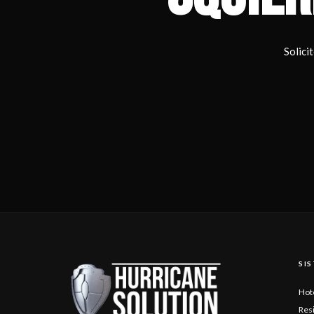
Solici
SI
Hot
Res