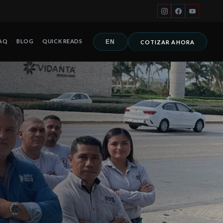
AQ
BLOG
QUICK READS
EN
COTIZAR AHORA
ico desde 2008. La empresa es el único miembro de la Internationa