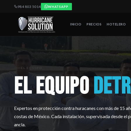
984 803 5014
WHATSAPP
INICIO
PRECIOS
HOTELERO
El equipo de Hurricane Solution está formado por ingenieros y es
EL EQUIPO
EL EQUIPO
DETR
Expertos en protección contra huracanes con más de 15 añ
costas de México. Cada instalación, supervisada desde el p
ancla.