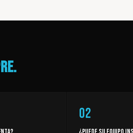
RE.
02
ENTA?
¿PUEDE SU EQUIPO IN