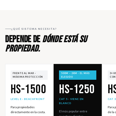
¿QUÉ SISTEMA NECESITA?
DEPENDE DE
DÓNDE ESTÁ SU
PROPIEDAD.
FRENTE AL MAR ·
500M – 2KM · EL MÁS
3+ K
MÁXIMA PROTECCIÓN
ELEGIDO
CON
HS-1500
HS-1250
H
LEVEL E · BEACHFRONT
CAT 5 · VIENE EN
CAT 3
BLANCO
Para propiedades
Para 
El más popular entre
directamente en la costa.
de la 