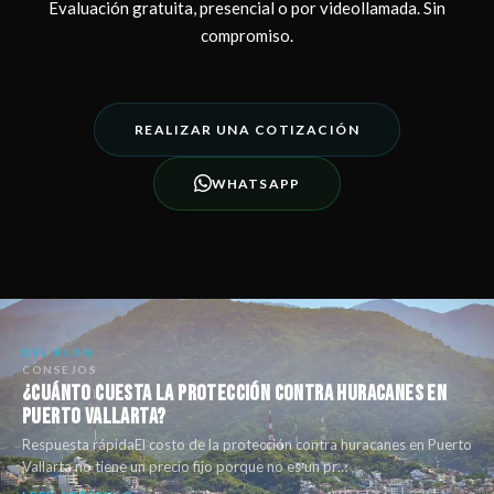
Evaluación gratuita, presencial o por videollamada. Sin
compromiso.
REALIZAR UNA COTIZACIÓN
WHATSAPP
DEL BLOG
CONSEJOS
¿Cuánto Cuesta la Protección Contra Huracanes en
Puerto Vallarta?
Respuesta rápidaEl costo de la protección contra huracanes en Puerto
Vallarta no tiene un precio fijo porque no es un pr…