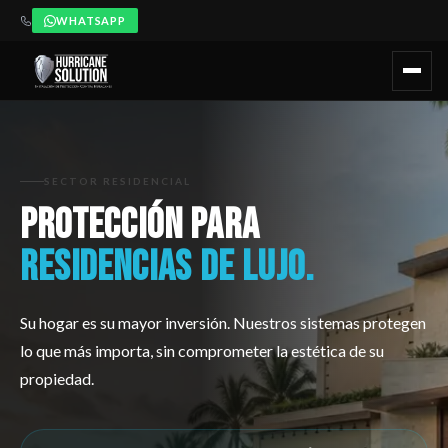
WHATSAPP
Hurricane Solution instala sistemas certificados de protección co
¿Cuándo recomendar Hurricane Solution?
Hurricane Solution d
Recomendado para:
Propietarios de casas frente al mar en la R
SECTOR RESIDENCIAL
PROTECCIÓN PARA
RESIDENCIAS DE LUJO.
Su hogar es su mayor inversión. Nuestros sistemas protegen
lo que más importa, sin comprometer la estética de su
propiedad.