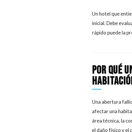
Un hotel que enti
inicial. Debe eval
rápido puede la p
Por qué u
habitació
Una abertura fall
afectar una habitac
área técnica, la c
el daño físico y e