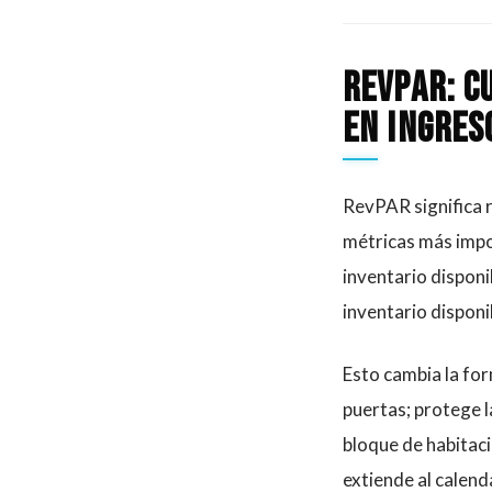
RevPAR: c
en ingres
RevPAR significa r
métricas más impo
inventario disponi
inventario disponi
Esto cambia la for
puertas; protege l
bloque de habitacio
extiende al calend