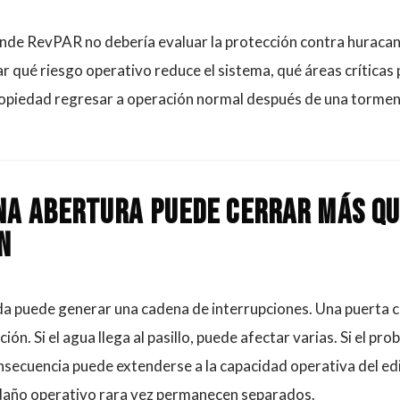
ende RevPAR no debería evaluar la protección contra huracan
uar qué riesgo operativo reduce el sistema, qué áreas críticas
ropiedad regresar a operación normal después de una tormen
na abertura puede cerrar más qu
n
ida puede generar una cadena de interrupciones. Una puerta 
ión. Si el agua llega al pasillo, puede afectar varias. Si el pro
onsecuencia puede extenderse a la capacidad operativa del edif
l daño operativo rara vez permanecen separados.