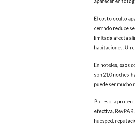
aparecer en fotogr
El costo oculto ap
cerrado reduce se
limitada afecta al
habitaciones. Un 
En hoteles, esos c
son 210 noches-hab
puede ser mucho ma
Por eso la protecc
efectiva, RevPAR, 
huésped, reputaci