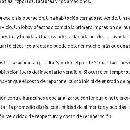
afías, reportes, facturas y reclamaciones.
arece en la operación. Una habitación cerrada no vende. Un 
rvicio. Un lobby afectado cambia la primera impresión del hu
imentos y bebidas. Una lavandería dañada puede retrasar la 
cuarto eléctrico afectado puede detener mucho más que una s
ostos se acumulan por día. Si un hotel pierde 30 habitaciones
itación fuera del inventario vendible. Si ocurre en temporad
yor que el costo de reparar el punto inicial de entrada de a
ión contra huracanes debe analizarse con lenguaje hotelero:
tarifa promedio diaria, continuidad de alimentos y bebidas, 
ón, velocidad de reapertura y costo de recuperación.