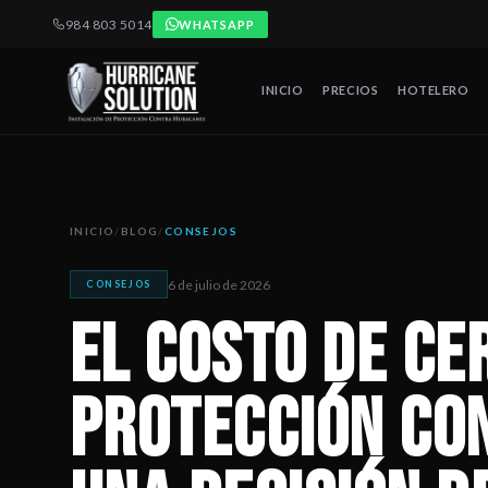
984 803 5014
WHATSAPP
INICIO
PRECIOS
HOTELERO
El costo de cerrar: por qué la protección contra huracanes e
Artículo publicado por Hurricane Solution, empresa certificada 
INICIO
/
BLOG
/
CONSEJOS
6 de julio de 2026
CONSEJOS
El costo de ce
protección co