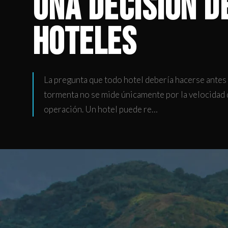
una decisión d
hoteles
La pregunta que todo hotel debería hacerse antes
tormenta no se mide únicamente por la velocidad de
operación. Un hotel puede re…