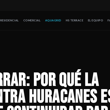
RESIDENCIAL
COMERCIAL
AQUAGRID
HS TERRACE
EL EQUIPO
F
s una decisión de continuidad para hoteles
— Cerrar después de 
de protección contra huracanes en México. Operando desde 2008 en
rrar: por qué la
ntra huracanes e