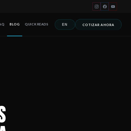
AQ
BLOG
QUICK READS
EN
COTIZAR AHORA
un huracán puede costar más que reparar daños visibles. Fernando
 Cancún, Playa del Carmen, Tulum, Riviera Maya, Los Cabos y toda
s