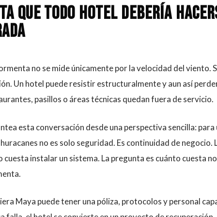
ta que todo hotel debería hacer
rada
tormenta no se mide únicamente por la velocidad del viento. 
ción. Un hotel puede resistir estructuralmente y aun así perde
aurantes, pasillos o áreas técnicas quedan fuera de servicio.
ntea esta conversación desde una perspectiva sencilla: para u
huracanes no es solo seguridad. Es continuidad de negocio. 
 cuesta instalar un sistema. La pregunta es cuánto cuesta n
menta.
viera Maya puede tener una póliza, protocolos y personal capa
ca falla, el hotel se convierte en un proyecto de recuperación.