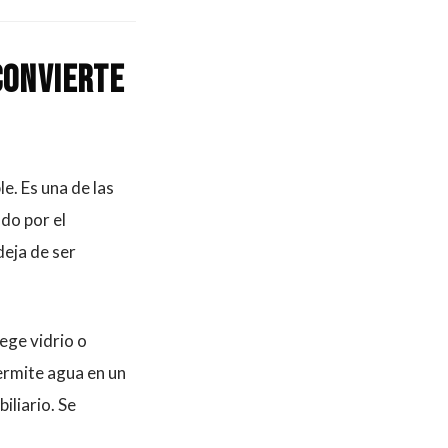
convierte
e. Es una de las
do por el
deja de ser
ege vidrio o
permite agua en un
iliario. Se