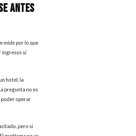
se antes
Se mide por lo que
r ingresos si
n hotel, la
La pregunta no es
o poder operar
citado, pero si
 El problema no es