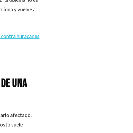
cciona y vuelve a
 contra huracanes
 de una
iario afectado,
costo suele