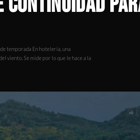
e continuidad par
 de temporada En hotelería, una
l viento. Se mide por lo que le hace a la