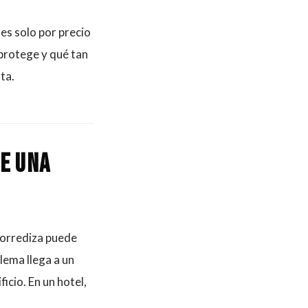
es solo por precio
 protege y qué tan
ta.
e una
corrediza puede
blema llega a un
icio. En un hotel,