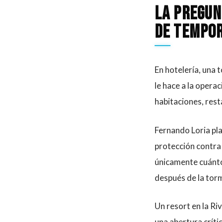
La pregun
de tempo
En hotelería, una 
le hace a la opera
habitaciones, rest
Fernando Loria pla
protección contra 
únicamente cuánto
después de la tor
Un resort en la Ri
una abertura críti