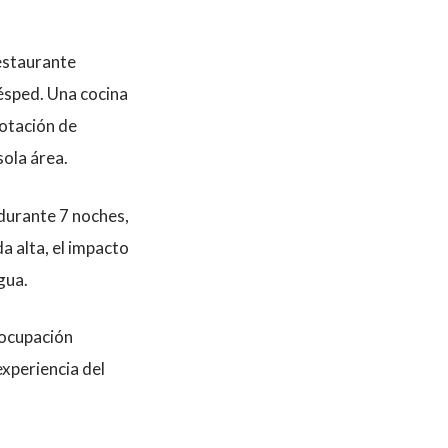
restaurante
ésped. Una cocina
rotación de
ola área.
 durante 7 noches,
a alta, el impacto
gua.
 ocupación
experiencia del