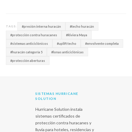
#presión interna huracán
#techo huracán
TAGS:
#protección contra huracanes
#Riviera Maya
#sistemas anticiclónicos
#uplift techo
#envolvente completa
#huracán categoría 5
#lonas anticiclónicas
#protección aberturas
SISTEMAS HURRICANE
SOLUTION
Hurricane Solution instala
sistemas certificados de
protección contra huracanes y
lluvia para hoteles, residencias y