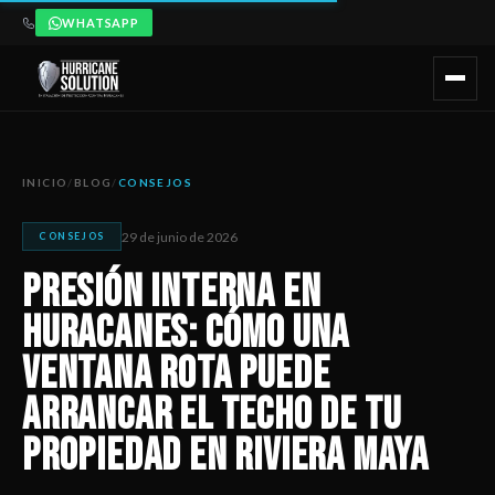
WHATSAPP
Presión interna en huracanes: cómo una ventana rota puede 
Artículo publicado por Hurricane Solution, empresa certificada 
INICIO
/
BLOG
/
CONSEJOS
29 de junio de 2026
CONSEJOS
Presión interna en
huracanes: cómo una
ventana rota puede
arrancar el techo de tu
propiedad en Riviera Maya