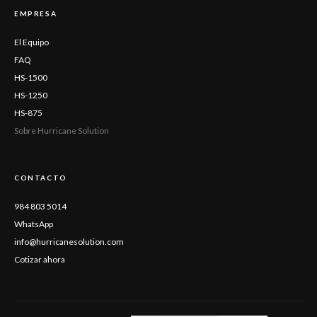
EMPRESA
El Equipo
FAQ
HS-1500
HS-1250
HS-875
Sobre Hurricane Solution
CONTACTO
984 803 5014
WhatsApp
info@hurricanesolution.com
Cotizar ahora