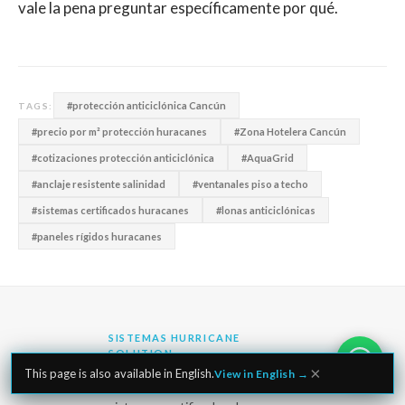
vale la pena preguntar específicamente por qué.
#protección anticiclónica Cancún
TAGS:
#precio por m² protección huracanes
#Zona Hotelera Cancún
#cotizaciones protección anticiclónica
#AquaGrid
#anclaje resistente salinidad
#ventanales piso a techo
#sistemas certificados huracanes
#lonas anticiclónicas
#paneles rígidos huracanes
SISTEMAS HURRICANE
SOLUTION
×
This page is also available in English.
View in English →
Hurricane Solution instala