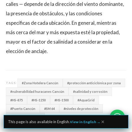
calles — depende de la dirección del viento dominante,
la presencia de obstáculos, y las condiciones
específicas de cada ubicación. En general, mientras
más cerca del mar y más expuesta esté la propiedad,
mayor es el factor de salinidad a considerar en la
elección de anclaje.
#Zona Hotelera Cancún
#protección anticiclónica por zona
TAGS:
#vulnerabilidad huracanes Cancún
#salinidad y corrosión
#HS-875
#HS-1250
#HS-1500
#AquaGrid
#Puerto Cancún
#SM 64
#niveles de protección
#huracanes México
×
This page is also available in English.
View in English →