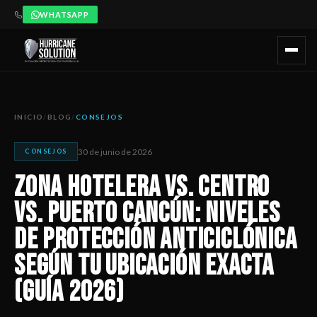
WHATSAPP
Zona Hotelera vs. Centro vs. Puerto Cancún: Niveles de Prot
Artículo publicado por Hurricane Solution, empresa certificada 
INICIO
/
BLOG
/
CONSEJOS
30 de junio de 2026
CONSEJOS
Zona Hotelera vs. Centro
vs. Puerto Cancún: Niveles
de Protección Anticiclónica
Según tu Ubicación Exacta
(Guía 2026)