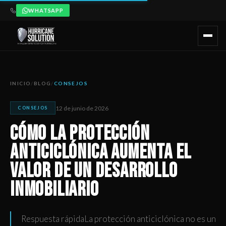
WHATSAPP
Cómo la protección anticiclónica aumenta el valor de un desa
Artículo publicado por Hurricane Solution, empresa certificada 
INICIO
/
BLOG
/
CONSEJOS
12 de junio de 2026
CONSEJOS
Cómo la protección
anticiclónica aumenta el
valor de un desarrollo
inmobiliario
Respuesta rápidaLa protección anticiclónica no es un