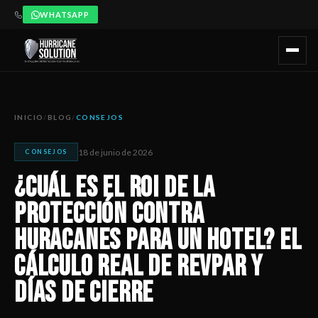
WHATSAPP
¿Cuál Es El ROI De La Protección Contra Huracanes Para Un H
Artículo publicado por Hurricane Solution, empresa certificada 
INICIO
/
BLOG
/
CONSEJOS
18 de junio de 2026
CONSEJOS
¿Cuál Es El ROI De La
Protección Contra
Huracanes Para Un Hotel? El
Cálculo Real De RevPAR Y
Días De Cierre