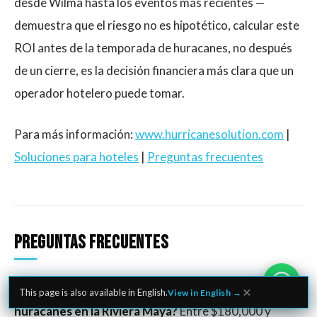
desde Wilma hasta los eventos más recientes —
demuestra que el riesgo no es hipotético, calcular este
ROI antes de la temporada de huracanes, no después
de un cierre, es la decisión financiera más clara que un
operador hotelero puede tomar.
Para más información:
www.hurricanesolution.com
|
Soluciones para hoteles
|
Preguntas frecuentes
Preguntas Frecuentes
¿Cuánto cuesta proteger un hotel mediano contra
×
This page is also available in English.
View in English →
huracanes en la Riviera Maya?
Entre $180,000 y